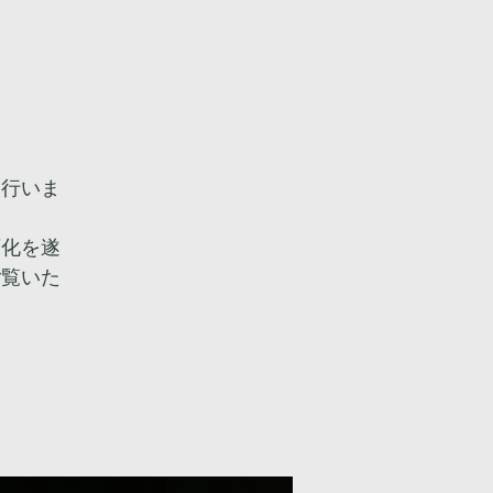
。
を行いま
変化を遂
ご覧いた