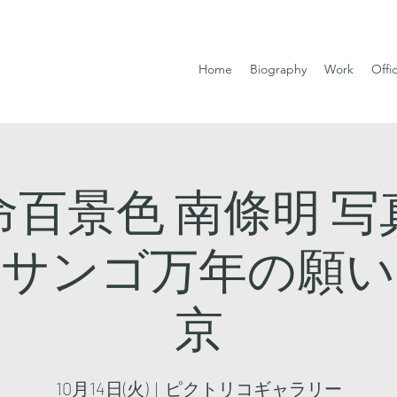
Home
Biography
Work
Offi
命百景色 南條明 写
『サンゴ万年の願い』
京
10月14日(火)
  |  
ピクトリコギャラリー