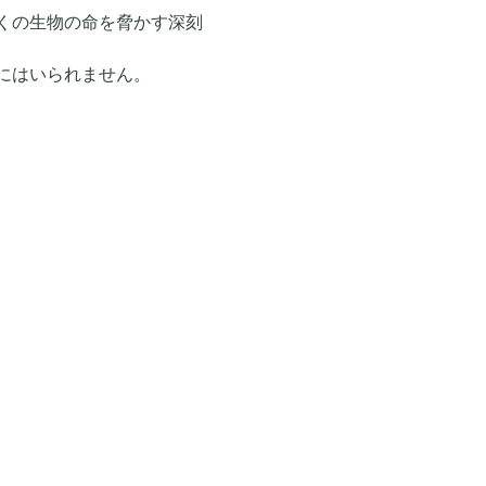
くの生物の命を脅かす深刻
いられません。   