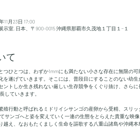
5年11月23日 17:00
室, 日本、〒900-0015 沖縄県那覇市久茂地１丁目１−１
いて
とつひとつは、わずか1mmにも満たない小さな存在に無限の可
化を遂げていきます。そこには、普段目にすることのない幼生
セントしか生き残れない厳しい生存競争をくぐり抜け、さらに
成長していきます。
繁殖行動と呼ばれるミドリイシサンゴの産卵から受精、スリッ
してサンゴへと姿を変えていく一連の生態をとらえた貴重な映
り越え、なおもたくましく生命を謳歌する八重山諸島や沖縄本