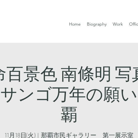
Home
Biography
Work
Offi
命百景色 南條明 写
『サンゴ万年の願い』
覇
11月18日(火)
  |  
那覇市民ギャラリー 第一展示室