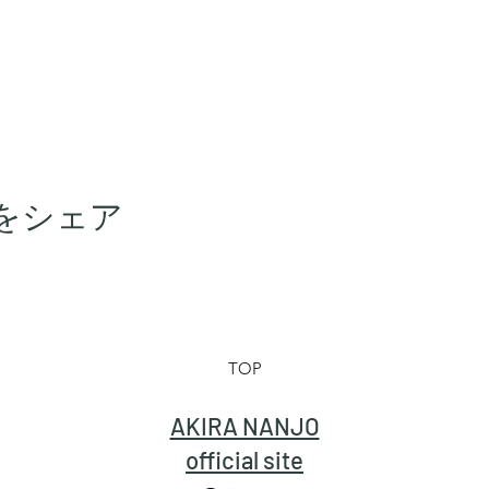
をシェア
TOP
AKIRA NANJO
official site