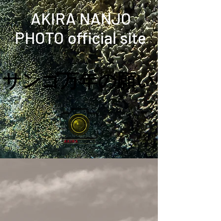
​ AKIRA NANJO
PHOTO official site
サンゴ万年の願い
サンゴ万年の願い