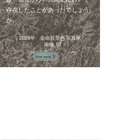
存在したことがあったでしょう
か。
​2026年 生命百景色 写真家
南條 明
View more