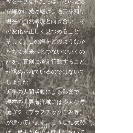
今を生きる私たちは、その記憶
を確かに受け継ぎ、過去を知り
現在の自然環境と向き合い、そ
の変化を正しく見つめること。
そして、この海をどのようなか
たちで未来へとつないでいくの
かを、真剣に考え行動すること
が求められているのではないで
しょうか。
近年の人間活動による影響で、
現在の世界海洋域には膨大な漂
流ゴミ（プラスチックごみ等）
が漂っています。こうした状況
は、過去からの人間史
において