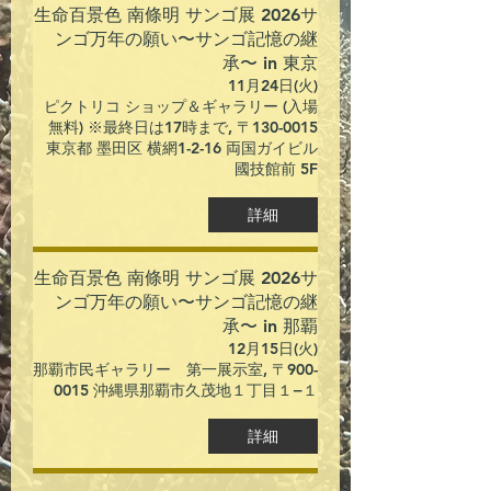
生命百景色 南條明 サンゴ展 2026サ
ンゴ万年の願い〜サンゴ記憶の継
承〜 in 東京
11月24日(火)
ピクトリコ ショップ＆ギャラリー (入場
無料) ※最終日は17時まで, 〒130-0015
東京都 墨田区 横網1-2-16 両国ガイビル
國技館前 5F
詳細
生命百景色 南條明 サンゴ展 2026サ
ンゴ万年の願い〜サンゴ記憶の継
承〜 in 那覇
12月15日(火)
那覇市民ギャラリー 第一展示室, 〒900-
0015 沖縄県那覇市久茂地１丁目１−１
詳細