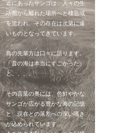
近にあったサンゴは、人々の生
活圏から離れた場所へと棲息域
を追われ、その存在は次第に遠
いものとなってきています。
島の先輩方は口々に語ります。
「昔の海は本当にすごかった」
と、、、。
その言葉の奥には、色鮮やかな
サンゴが広がる豊かな海の記憶
と、現在との落差への深い嘆き
が込められています。