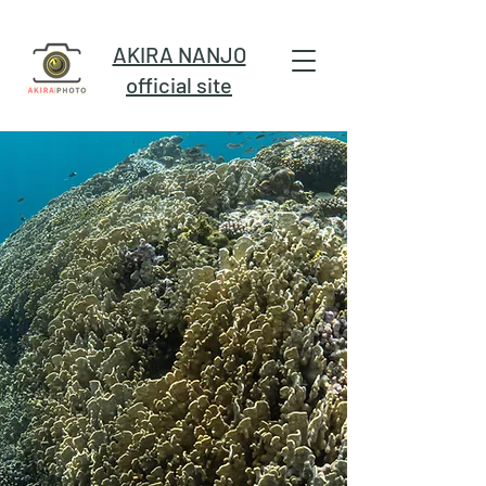
AKIRA NANJO
official site
の百
の百