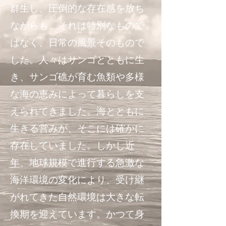
群生し、圧倒的な存在感を放ち
ながらも、それは特別なもので
はなく、日常の風景そのもので
した。人々はサンゴとともに生
き、サンゴ礁が育む魚類や多様
な海の恵みによって暮らしを支
えられてきました。海とともに
生きる営みが、そこには確かに
存在していました。しかし近
年、地球規模で進行する急激な
海洋環境の変化により、受け継
がれてきた自然環境は大きな転
換期を迎えています。かつて身