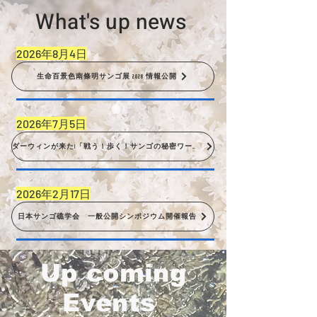
What's up news
2026年8月4日
生命百景色南條明サンゴ展 2026 情報公開
2026年7月5日
ダーウィンが来た!「戦う！歩く！サンゴの秘密ワールド」 2026年7月5日（日） 夜７時30分 NHK 総合
2026年2月17日
日本サンゴ礁学会 一般公開シンポジウム開催報告
Up coming
Events