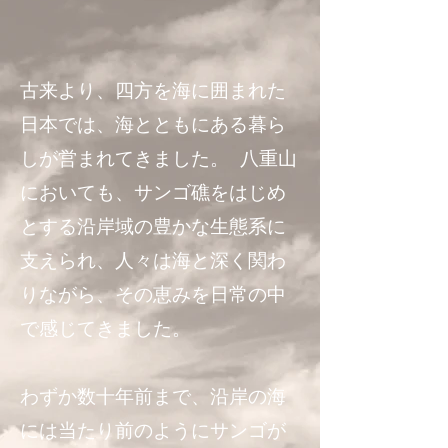
引き継
引き継
古来より、四方を海に囲まれた
環境は
環境は
日本では、海とともにある暮ら
しが営まれてきました。 八重山
においても、サンゴ礁をはじめ
とする沿岸域の豊かな生態系に
支えられ、人々は海と深く関わ
代へと
代へと
りながら、その恵みを日常の中
で感じてきました。
わずか数十年前まで、沿岸の海
には当たり前のようにサンゴが