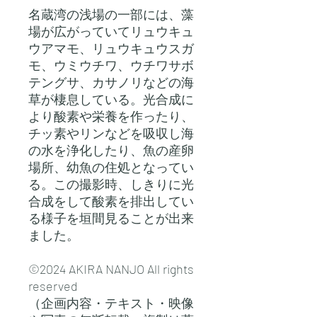
名蔵湾の浅場の一部には、藻
場が広がっていてリュウキュ
ウアマモ、リュウキュウスガ
モ、ウミウチワ、ウチワサボ
テングサ、カサノリなどの海
草が棲息している。光合成に
より酸素や栄養を作ったり、
チッ素やリンなどを吸収し海
の水を浄化したり、魚の産卵
場所、幼魚の住処となってい
る。この撮影時、しきりに光
合成をして酸素を排出してい
る様子を垣間見ることが出来
ました。
©2024 AKIRA NANJO All rights
reserved
（企画内容・テキスト・映像