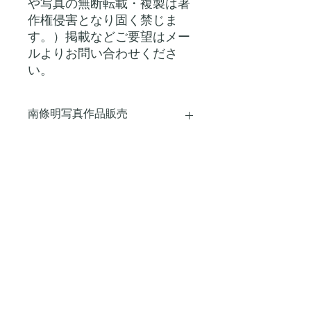
や写真の無断転載・複製は著
作権侵害となり固く禁じま
す。）掲載などご要望はメー
ルよりお問い合わせくださ
い。
南條明写真作品販売
生命百景色 写真展 サンゴ万年の願い
キャンセル・返品・交換につい
で展示した和紙写真のなかでお好きな
て
作品をお求め頂けます。南條明監修の
もとプロ仕様の現像所で白色和紙にプ
キャンセル・返品・交換について
リントした作品と作品証明書を同梱し
商品の配送について
1.ご注文日時より12時間以内であれば
てお届けいたします。
ご注文のキャンセルができます。ご注
文のキャンセルをご希望される場合
全国一律にて配送料＋梱包資材費用と
プライバシーポリシー
は、当サイトお問い合わせ窓口にご連
して¥3,000円（税込）を頂戴いたしま
絡ください。
す。受注制作により商品の品質確認、
2.商品お届け後のキャンセル等発送し
南條明本人のサイン入り作品証明書の
1.個⼈情報の取得および利⽤
た商品が不良品もしくはご注文商品と
発行をさせて頂くためお届けまで２ヶ